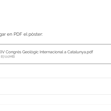
ar en PDF el pòster: 
XIV Congrés Geològic Internacional a Catalunya
.pdf
 87.00MB